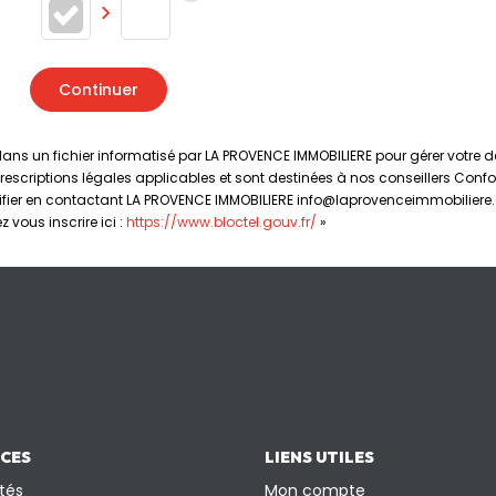
Continuer
s dans un fichier informatisé par LA PROVENCE IMMOBILIERE pour gérer votr
prescriptions légales applicables et sont destinées à nos conseillers Confo
tifier en contactant LA PROVENCE IMMOBILIERE info@laprovenceimmobiliere.c
vous inscrire ici :
https://www.bloctel.gouv.fr/
»
ICES
LIENS UTILES
tés
Mon compte