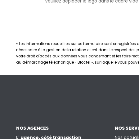
Veuillez déplacer le logo dans le cadre vide
« Les informations recueillies sur ce formulaire sont enregistrée
nécessaire à la gestion de la relation client dans le respect des 
votre droit d'accès aux données vous concernant et les faire rec
au démarchage téléphonique « Bloctel », sur laquelle vous pouvez 
NOS AGENCES
NOS SERV
L' agence, côté transaction
Nos actuali