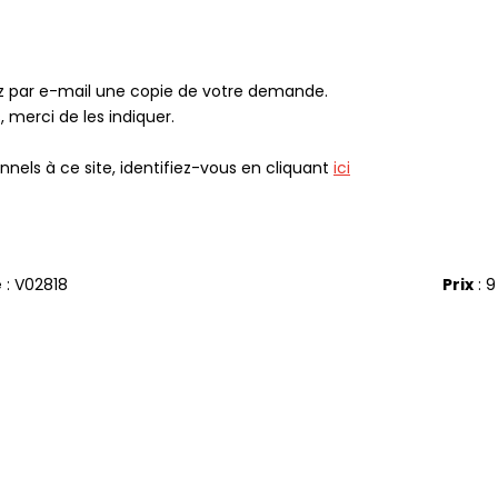
ez par e-mail une copie de votre demande.
 merci de les indiquer.
nels à ce site, identifiez-vous en cliquant
ici
e
: V02818
Prix
: 9