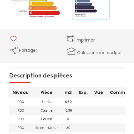
Imprimer
Partager
Calculer mon budget
Description des pièces
Niveau
Pièce
m2
Exp.
Vue
Commenta
RDC
Entrée
6,50
RDC
Cuisine
12,30
RDC
Couloir
3
RDC
Salon - Séjour
30