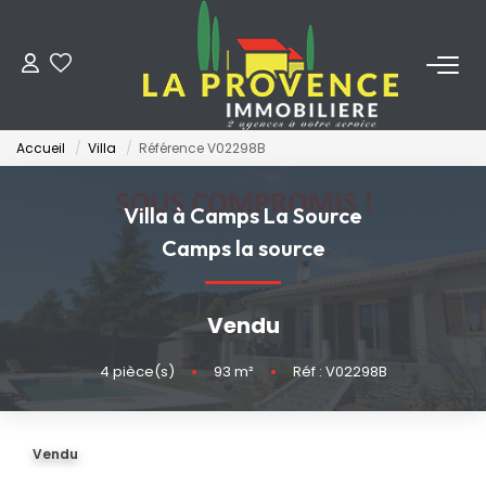
ACHETER
Accueil
Villa
Référence V02298B
LOUER
Villa à Camps La Source
ESTIMER
Camps la source
FAIRE GÉRER
Vendu
NOS AGENCES
4
pièce(s)
•
93
m²
•
Réf : V02298B
Qui Sommes-Nous
Vendu
Notre Équipe