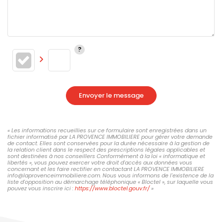
Envoyer le message
« Les informations recueillies sur ce formulaire sont enregistrées dans un
fichier informatisé par LA PROVENCE IMMOBILIERE pour gérer votre demande
de contact. Elles sont conservées pour la durée nécessaire à la gestion de
la relation client dans le respect des prescriptions légales applicables et
sont destinées à nos conseillers Conformément à la loi « informatique et
libertés », vous pouvez exercer votre droit d'accès aux données vous
concernant et les faire rectifier en contactant LA PROVENCE IMMOBILIERE
info@laprovenceimmobiliere.com. Nous vous informons de l'existence de la
liste d'opposition au démarchage téléphonique « Bloctel », sur laquelle vous
pouvez vous inscrire ici :
https://www.bloctel.gouv.fr/
»