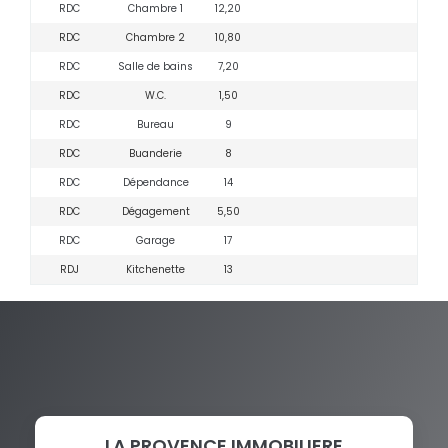
RDC
Chambre 1
12,20
RDC
Chambre 2
10,80
RDC
Salle de bains
7,20
RDC
W.C.
1,50
RDC
Bureau
9
RDC
Buanderie
8
RDC
Dépendance
14
RDC
Dégagement
5,50
RDC
Garage
17
RDJ
Kitchenette
13
LA PROVENCE IMMOBILIERE