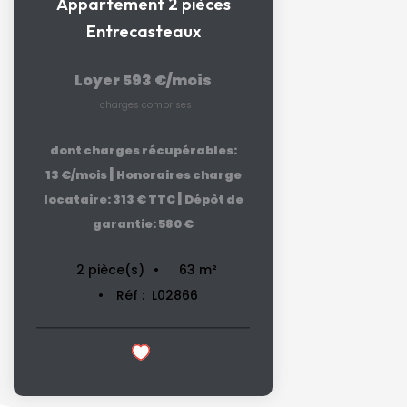
Appartement 2 pièces
Entrecasteaux
Loyer 593 €/mois
charges comprises
dont charges récupérables:
|
13 €/mois
Honoraires charge
|
locataire: 313 € TTC
Dépôt de
garantie: 580 €
63
m²
2
pièce(s)
Réf :
L02866