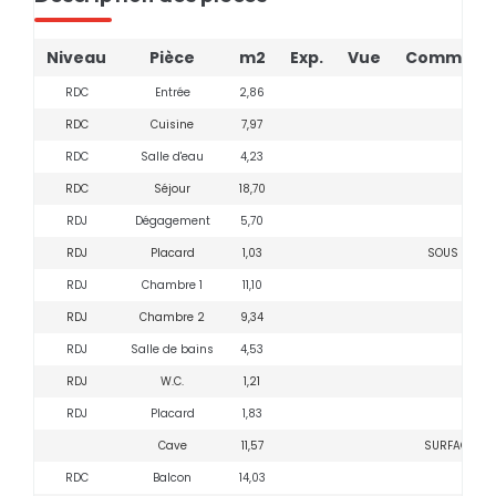
Niveau
Pièce
m2
Exp.
Vue
Commenta
RDC
Entrée
2,86
RDC
Cuisine
7,97
RDC
Salle d'eau
4,23
RDC
Séjour
18,70
RDJ
Dégagement
5,70
RDJ
Placard
1,03
SOUS ESCAL
RDJ
Chambre 1
11,10
RDJ
Chambre 2
9,34
RDJ
Salle de bains
4,53
RDJ
W.C.
1,21
RDJ
Placard
1,83
Cave
11,57
SURFACE AU
RDC
Balcon
14,03