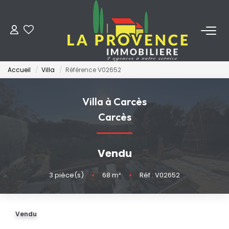
ACHETER
Accueil
Villa
Référence V02652
LOUER
Villa à Carcès
ESTIMER
Carcès
FAIRE GÉRER
Vendu
NOS AGENCES
3
pièce(s)
•
68
m²
•
Réf : V02652
Qui Sommes-Nous
Vendu
Notre Équipe