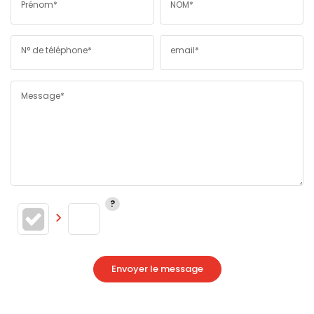
Prénom*
NOM*
N° de téléphone*
email*
Message*
Envoyer le message