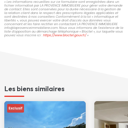
« Les informations recueillies sur ce formulaire sont enregistrées dans un
fichier informatisé par LA PROVENCE IMMOBILIERE pour gérer votre demande
de contact. Elles sont conservées pour la durée nécessaire à la gestion de
la relation client dans le respect des prescriptions légales applicables et
sont destinées à nos conseillers Conformément à la loi « informatique et
libertés », vous pouvez exercer votre droit d'accès aux données vous
concernant et les faire rectifier en contactant LA PROVENCE IMMOBILIERE
info@laprovenceimmobiliere.com. Nous vous informons de l'existence de la
liste d'opposition au démarchage téléphonique « Bloctel », sur laquelle vous
pouvez vous inscrire ici :
https://www.bloctel.gouv.fr/
»
Les biens similaires
Exclusif