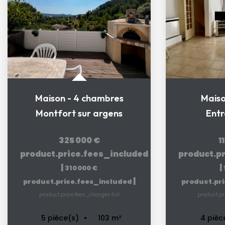
Maison - 4 chambres
Maiso
Montfort sur argens
Ent
325 000 €
1
product.price.fees_included
product.p
|
|
310 000 €
|
product.price.fees_included
product.pr
product.price.fees_charges.full
product.pr
103
m²
5
pièce(s)
4
pièc