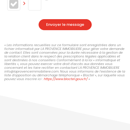
Envoyer le message
« Les informations recueillies sur ce formulaire sont enregistrées dans un
fichier informatisé par LA PROVENCE IMMOBILIERE pour gérer votre demande
de contact. Elles sont conservées pour la durée nécessaire à la gestion de
la relation client dans le respect des prescriptions légales applicables et
sont destinées à nos conseillers Conformément à la loi « informatique et
libertés », vous pouvez exercer votre droit d'accès aux données vous
concernant et les faire rectifier en contactant LA PROVENCE IMMOBILIERE
info@laprovenceimmobiliere.com. Nous vous informons de l'existence de la
liste d'opposition au démarchage téléphonique « Bloctel », sur laquelle vous
pouvez vous inscrire ici :
https://www.bloctel.gouv.fr/
»