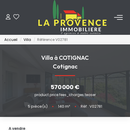
ACHETER
Accueil
Villa
Référence V02781
LOUER
Villa à COTIGNAC
ESTIMER
Cotignac
FAIRE GÉRER
570 000 €
product.price.fees_charges.teaser
NOS AGENCES
5
pièce(s)
•
140
m²
•
Réf : V02781
Qui Sommes-Nous
Notre Équipe
A vendre