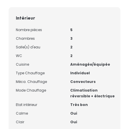
Intérieur
Nombre pièces
5
Chambres
3
Salle(s) d'eau
2
WC
2
Cuisine
Aménagée/équipée
Type Chauffage
Individuel
Méca. Chauffage
Convecteurs
Mode Chauffage
Climatisation
réversible + électrique
Etat intérieur
Très bon
Calme
Oui
Clair
Oui