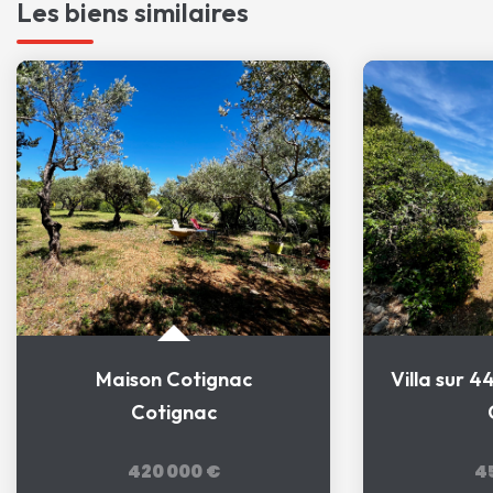
Les biens similaires
Maison Cotignac
Villa sur 4
Cotignac
420 000 €
4