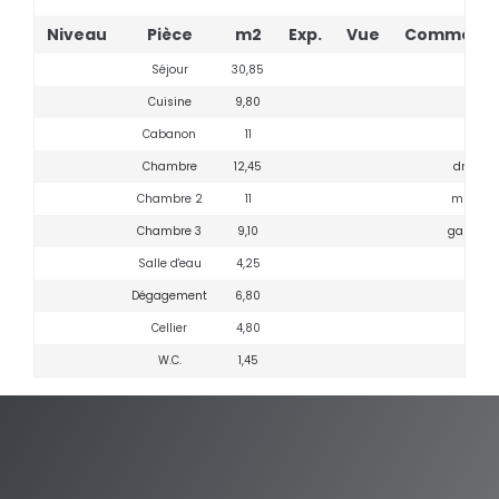
Niveau
Pièce
m2
Exp.
Vue
Commenta
Séjour
30,85
Cuisine
9,80
Cabanon
11
Chambre
12,45
droite
Chambre 2
11
milieu
Chambre 3
9,10
gauche
Salle d'eau
4,25
Dégagement
6,80
Cellier
4,80
W.C.
1,45