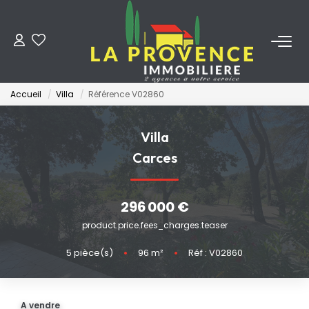
ACHETER
Accueil
Villa
Référence V02860
LOUER
Villa
ESTIMER
Carces
FAIRE GÉRER
296 000 €
product.price.fees_charges.teaser
NOS AGENCES
5
pièce(s)
•
96
m²
•
Réf : V02860
Qui Sommes-Nous
Notre Équipe
A vendre