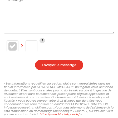
Envoyer le message
« Les informations recueillies sur ce formulaire sont enregistrées dans un
fichier informatisé par LA PROVENCE IMMOBILIERE pour gérer votre demande
de contact. Elles sont conservées pour la durée nécessaire à la gestion de
la relation client dans le respect des prescriptions légales applicables et
sont destinées à nos conseillers Conformément à la loi « informatique et
libertés », vous pouvez exercer votre droit d'accès aux données vous
concernant et les faire rectifier en contactant LA PROVENCE IMMOBILIERE
info@laprovenceimmobiliere.com. Nous vous informons de l'existence de la
liste d'opposition au démarchage téléphonique « Bloctel », sur laquelle vous
pouvez vous inscrire ici :
https://www.bloctel.gouv.fr/
»