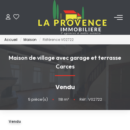
ACHETER
Accueil
Maison
Référence V02722
LOUER
Maison de village avec garage et terrasse
ESTIMER
Carces
FAIRE GÉRER
Vendu
NOS AGENCES
5
pièce(s)
•
118
m²
•
Réf : V02722
Qui Sommes-Nous
Vendu
Notre Équipe