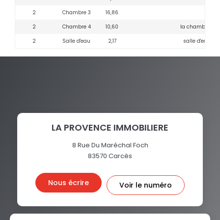
2
Chambre 3
16,86
2
Chambre 4
10,60
la chambre ave
2
Salle d'eau
2,17
salle d'eau d
LA PROVENCE IMMOBILIERE
8 Rue Du Maréchal Foch
83570
Carcès
Nous écrire
Voir le numéro