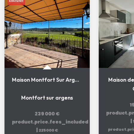
Exclusif
Maison Montfort Sur Argens
Maison de 
Montfort sur argens
1
product.p
239 000 €
|
product.price.fees_included
|
product.pr
225 000 €