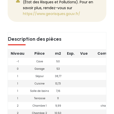
(État des Risques et Pollutions). Pour en
savoir plus, rendez-vous sur
https://www.georisques.gouv.fr/
Description des pièces
Niveau
Pièce
m2
Exp.
Vue
Commen
-1
Cave
50
0
Garage
53
1
Séjour
38,77
1
Cuisine
13,73
1
Salle de bains
7,16
1
Terrasse
11
2
Chambre 1
9,99
chambre 
2
Chambre 2
10,50