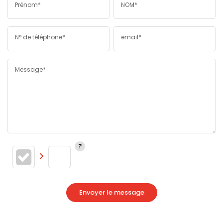
Prénom*
NOM*
N° de téléphone*
email*
Message*
Envoyer le message