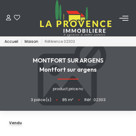
ACHETER
Accueil
Maison
Référence 02303
LOUER
MONTFORT SUR ARGENS
ESTIMER
Montfort sur argens
FAIRE GÉRER
product.price.nc
3
pièce(s)
•
85
m²
•
Réf : 02303
NOS AGENCES
Qui Sommes-Nous
Vendu
Notre Équipe