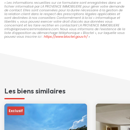
« Les informations recueillies sur ce formulaire sont enregistrées dans un
fichier informatisé par LA PROVENCE IMMOBILIERE pour gérer votre demande
de contact. Elles sont conservées pour la durée nécessaire à la gestion de
la relation client dans le respect des prescriptions légales applicables et
sont destinées à nos conseillers Conformément à la loi « informatique et
libertés », vous pouvez exercer votre droit d'accès aux données vous
concernant et les faire rectifier en contactant LA PROVENCE IMMOBILIERE
info@laprovenceimmobiliere.com. Nous vous informons de l'existence de la
liste d'opposition au démarchage téléphonique « Bloctel », sur laquelle vous
pouvez vous inscrire ici :
https://www.bloctel.gouv.fr/
»
Les biens similaires
Exclusif