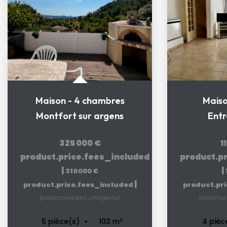
Maison - 4 chambres
Maiso
Montfort sur argens
Ent
325 000 €
1
product.price.fees_included
product.p
|
|
310 000 €
|
product.price.fees_included
product.pr
product.price.fees_charges.full
product.pr
103
m²
5
pièce(s)
4
pièc