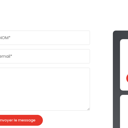
NOM*
email*
nvoyer le message