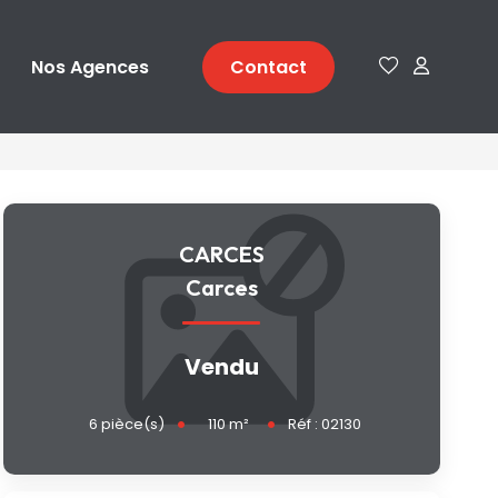
Nos Agences
Contact
CARCES
Carces
Vendu
110
m²
6
pièce(s)
Réf :
02130