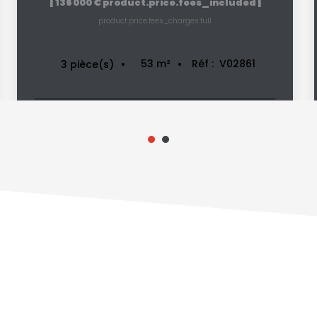
|
|
136 000 €
product.price.fees_included
product.price.fees_charges.full
53
m²
Réf :
V02861
3
pièce(s)