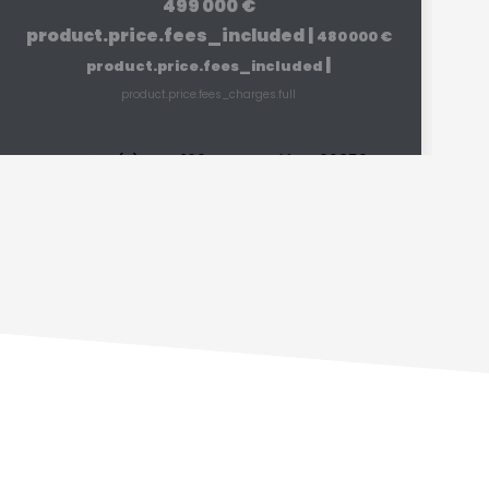
499 000 €
product.price.fees_included
|
480 000 €
|
product.price.fees_included
product.price.fees_charges.full
160
m²
Réf :
V02859
6
pièce(s)