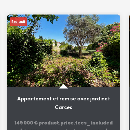
Exclusif
Appartement et remise avec jardinet
Carces
149 000 €
product.price.fees_included