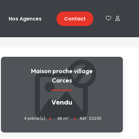
Nos Agences
Contact
Maison proche village
Carces
Vendu
96
m²
4
pièce(s)
Réf :
02230