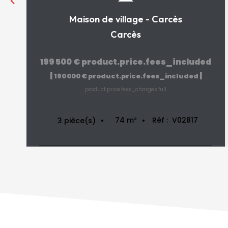
Maison de village - Carcès
Carcès
199 500 €
product.price.fees_included
|
|
190 000 €
product.price.fees_included
product.price.fees_charges.full
74
m²
Réf :
V02817
3
pièce(s)