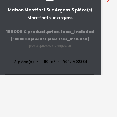
Maison Montfort Sur Argens 3 pièce(s)
Montfort sur argens
109 000 €
product.price.fees_included
|
|
100 000 €
product.price.fees_included
product.price.fees_charges.full
90
m²
Réf :
V02834
3
pièce(s)