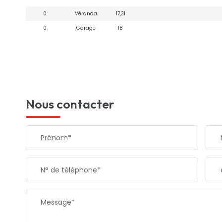
0
Véranda
17,31
0
Garage
18
Nous contacter
Prénom*
N° de téléphone*
Message*