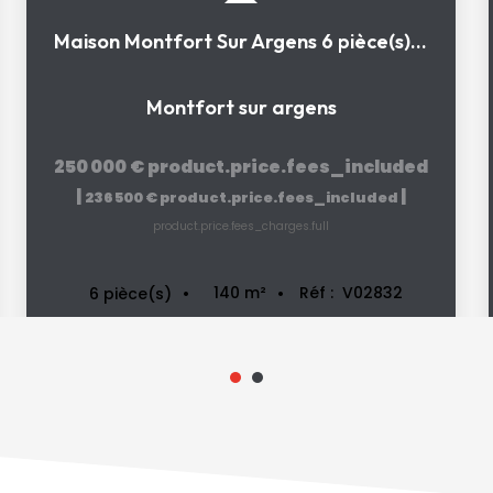
Maison Montfort Sur Argens 6 pièce(s) 140 m2
Montfort sur argens
250 000 €
product.price.fees_included
|
|
236 500 €
product.price.fees_included
product.price.fees_charges.full
140
m²
Réf :
V02832
6
pièce(s)