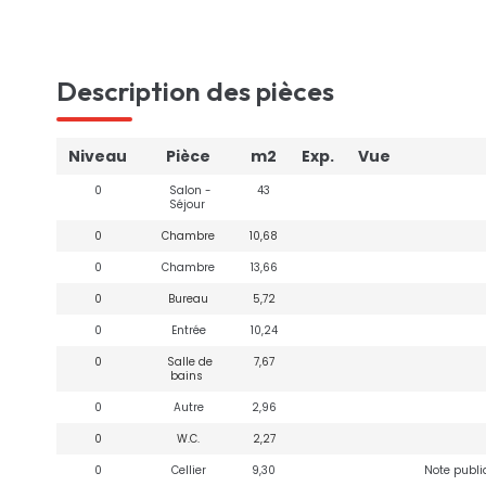
Description des pièces
Niveau
Pièce
m2
Exp.
Vue
0
Salon -
43
Séjour
0
Chambre
10,68
0
Chambre
13,66
0
Bureau
5,72
0
Entrée
10,24
0
Salle de
7,67
bains
0
Autre
2,96
0
W.C.
2,27
0
Cellier
9,30
Note publiq