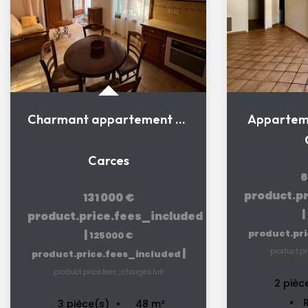
Charmant appartement T3 lumineux 47,45 m² CARCES
Apparteme
Carces
6
product.p
131 000 €
|
product.price.fees_included
|
product.pr
125 000 €
|
product.pr
product.price.fees_included
product.price.fees_charges.full
2
pièc
R
48
m²
3
pièce(s)