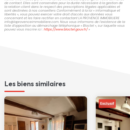
de contact. Elles sont conservées pour la durée nécessaire à la gestion de
la relation client dans le respect des prescriptions légales applicables et
sont destinées à nos conseillers Conformément à la loi « informatique et
libertés », vous pouvez exercer votre droit d'accès aux données vous
concernant et les faire rectifier en contactant LA PROVENCE IMMOBILIERE
info@laprovenceimmobiliere.com. Nous vous informons de l'existence de la
liste d'opposition au démarchage téléphonique « Bloctel », sur laquelle vous
pouvez vous inscrire ici :
https://www.bloctel.gouv.fr/
»
Les biens similaires
Exclusif