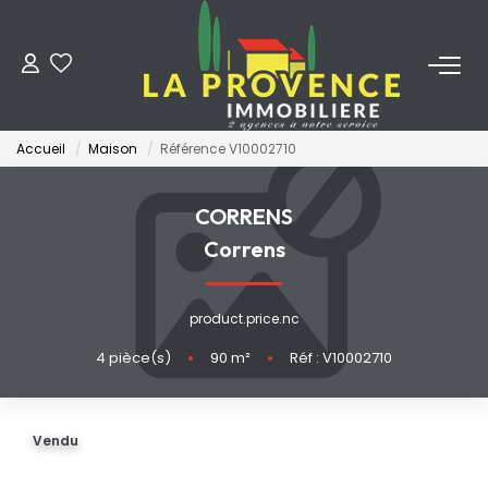
ACHETER
Accueil
Maison
Référence V10002710
LOUER
CORRENS
ESTIMER
Correns
FAIRE GÉRER
product.price.nc
4
pièce(s)
•
90
m²
•
Réf : V10002710
NOS AGENCES
Qui Sommes-Nous
Vendu
Notre Équipe