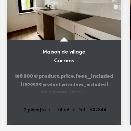
Maison de village
Correns
169 000 €
product.price.fees_included
|
|
160 000 €
product.price.fees_included
product.price.fees_charges.full
74
m²
Réf :
V02844
3
pièce(s)