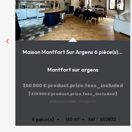
Maison Montfort Sur Argens 6 pièce(s) 140 m2
Montfort sur argens
250 000 €
product.price.fees_included
|
|
236 500 €
product.price.fees_included
product.price.fees_charges.full
140
m²
Réf :
V02832
6
pièce(s)