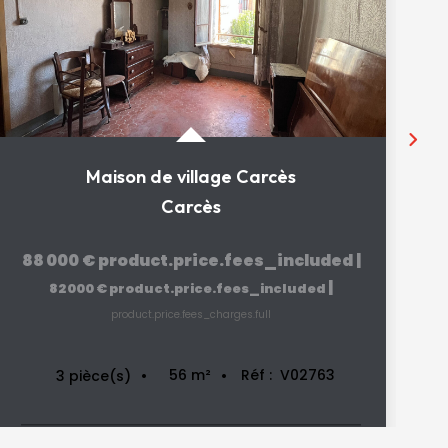
Maison de village Carcès
Carcès
88 000 €
product.price.fees_included
|
|
82 000 €
product.price.fees_included
product.price.fees_charges.full
56
m²
Réf :
V02763
3
pièce(s)