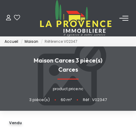
ACHETER
Accueil
Maison
Référence V02347
LOUER
Maison Carces 3 pièce(s)
ESTIMER
Carces
FAIRE GÉRER
product.price.nc
3
pièce(s)
•
60
m²
•
Réf : V02347
NOS AGENCES
Qui Sommes-Nous
Vendu
Notre Équipe