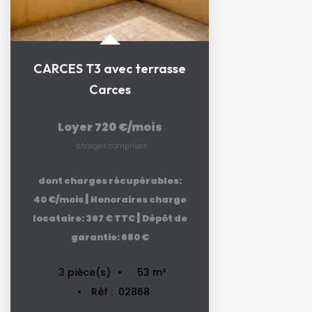
CARCES T3 avec terrasse
Carces
Loyer 720 €/mois
charges comprises
dont charges récupérables:
|
40 €/mois
Honoraires charge
|
locataire: 367 € TTC
Dépôt de
garantie: 680 €
53
m²
3
pièce(s)
Réf :
02868