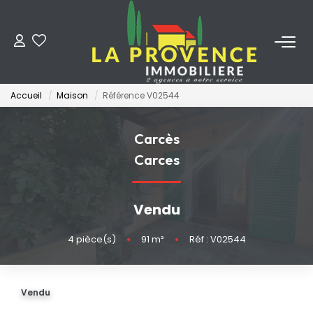
ACHETER
Accueil
Maison
Référence V02544
LOUER
Carcès
ESTIMER
Carces
FAIRE GÉRER
Vendu
NOS AGENCES
4
pièce(s)
•
91
m²
•
Réf : V02544
Qui Sommes-Nous
Vendu
Notre Équipe