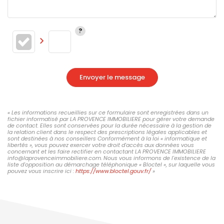
Envoyer le message
« Les informations recueillies sur ce formulaire sont enregistrées dans un
fichier informatisé par LA PROVENCE IMMOBILIERE pour gérer votre demande
de contact. Elles sont conservées pour la durée nécessaire à la gestion de
la relation client dans le respect des prescriptions légales applicables et
sont destinées à nos conseillers Conformément à la loi « informatique et
libertés », vous pouvez exercer votre droit d'accès aux données vous
concernant et les faire rectifier en contactant LA PROVENCE IMMOBILIERE
info@laprovenceimmobiliere.com. Nous vous informons de l'existence de la
liste d'opposition au démarchage téléphonique « Bloctel », sur laquelle vous
pouvez vous inscrire ici :
https://www.bloctel.gouv.fr/
»