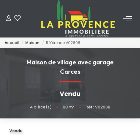
ACHETER
Accueil
Maison
Référence V02608
LOUER
Maison de village avec garage
ESTIMER
Carces
FAIRE GÉRER
Vendu
NOS AGENCES
4
pièce(s)
•
98
m²
•
Réf : V02608
Qui Sommes-Nous
Vendu
Notre Équipe