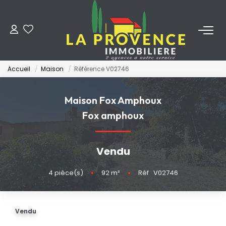
ACHETER
Accueil
Maison
Référence V02746
LOUER
Maison Fox Amphoux
ESTIMER
Fox amphoux
FAIRE GÉRER
Vendu
NOS AGENCES
4
pièce(s)
•
92
m²
•
Réf : V02746
Qui Sommes-Nous
Vendu
Notre Équipe