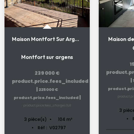
Maison Montfort Sur Argens
Maison de 
Montfort sur argens
1
product.p
239 000 €
|
product.price.fees_included
|
product.pr
225 000 €
|
product.pr
product.price.fees_included
product.price.fees_charges.full
3
pièc
104
m²
3
pièce(s)
Réf :
V02797