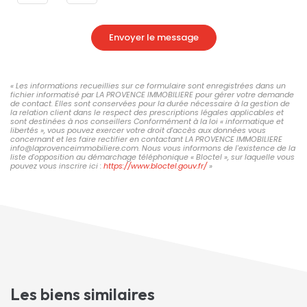
Envoyer le message
« Les informations recueillies sur ce formulaire sont enregistrées dans un
fichier informatisé par LA PROVENCE IMMOBILIERE pour gérer votre demande
de contact. Elles sont conservées pour la durée nécessaire à la gestion de
la relation client dans le respect des prescriptions légales applicables et
sont destinées à nos conseillers Conformément à la loi « informatique et
libertés », vous pouvez exercer votre droit d'accès aux données vous
concernant et les faire rectifier en contactant LA PROVENCE IMMOBILIERE
info@laprovenceimmobiliere.com. Nous vous informons de l'existence de la
liste d'opposition au démarchage téléphonique « Bloctel », sur laquelle vous
pouvez vous inscrire ici :
https://www.bloctel.gouv.fr/
»
Les biens similaires