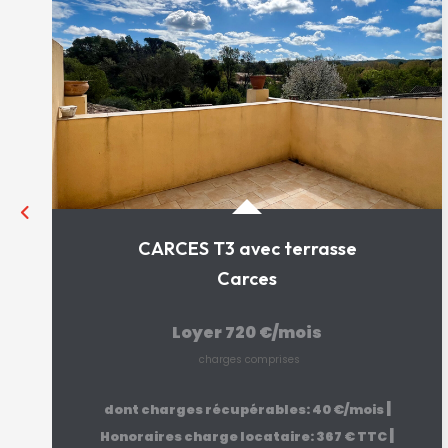
CARCES T3 avec terrasse
Carces
Loyer 720 €/mois
charges comprises
|
dont charges récupérables: 40 €/mois
|
Honoraires charge locataire: 367 € TTC