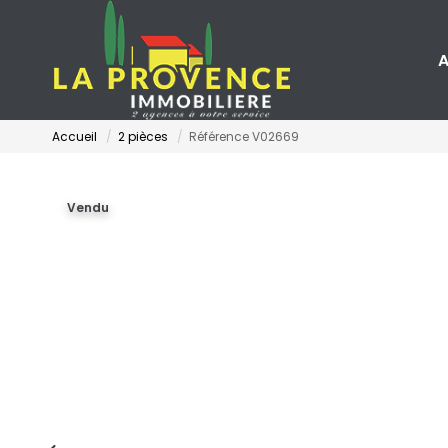
A
Accueil
2 pièces
Référence V02669
Vendu