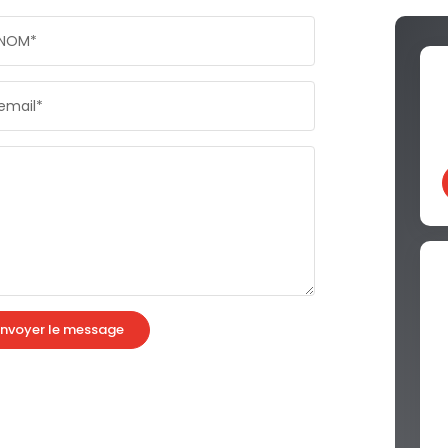
NOM*
email*
nvoyer le message