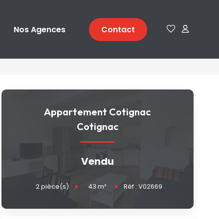
Nos Agences
Contact
Appartement Cotignac
Cotignac
Vendu
43
m²
2
pièce(s)
Réf :
V02669