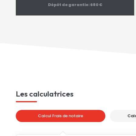
Dépôt de garantie: 680 €
53
m²
Réf :
02868
3
pièce(s)
Les calculatrices
Calcul Frais de notaire
Cal