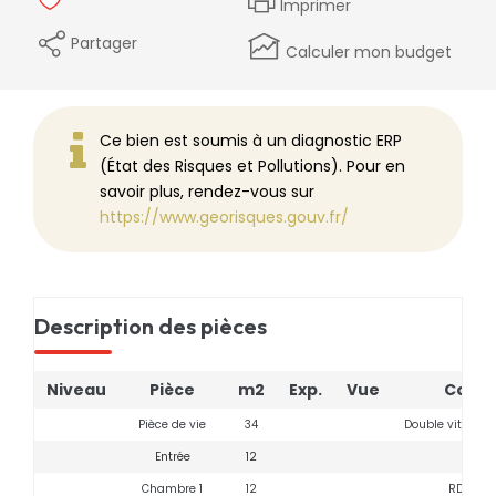
Imprimer
Partager
Calculer mon budget
Ce bien est soumis à un diagnostic ERP
(État des Risques et Pollutions). Pour en
savoir plus, rendez-vous sur
https://www.georisques.gouv.fr/
Description des pièces
Niveau
Pièce
m2
Exp.
Vue
Comm
Pièce de vie
34
Double vitrage 
Entrée
12
Simpl
Chambre 1
12
RDC - si