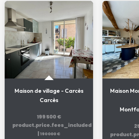
Exclusif
Maison Montfort Sur Argens 6 pièce(s) 140 m2
Montfort sur argens
Montfo
250 000 €
1
product.price.fees_included
product.p