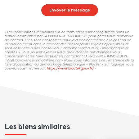
Envoyer le message
« Les informations recueillies sur ce formulaire sont enregistrées dans un
fichier informatisé par LA PROVENCE IMMOBILIERE pour gérer votre demande
de contact. Elles sont conservées pour la durée nécessaire à la gestion de
la relation client dans le respect des prescriptions légales applicables et
sont destinées à nos conseillers Conformément à la loi « informatique et
libertés », vous pouvez exercer votre droit d'accès aux données vous
concernant et les faire rectifier en contactant LA PROVENCE IMMOBILIERE
info@laprovenceimmobiliere.com. Nous vous informons de l'existence de la
liste d'opposition au démarchage téléphonique « Bloctel », sur laquelle vous
pouvez vous inscrire ici :
https://www.bloctel.gouv.fr/
»
Les biens similaires