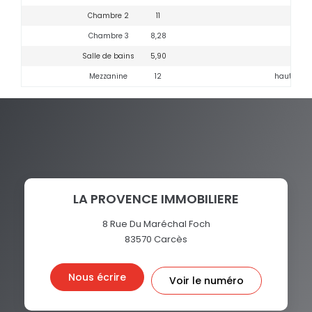
Chambre 2
11
Clim
Chambre 3
8,28
Salle de bains
5,90
Mezzanine
12
hauteur in
LA PROVENCE IMMOBILIERE
8 Rue Du Maréchal Foch
83570
Carcès
Nous écrire
Voir le numéro