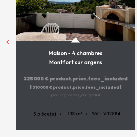
Maison - 4 chambres
Montfort sur argens
325 000 €
product.price.fees_included
|
|
310 000 €
product.price.fees_included
product.price.fees_charges.full
103
m²
Réf :
V02864
5
pièce(s)