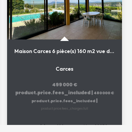
Maison Carces 6 pièce(s) 160 m2 vue dominante
Carces
499 000 €
product.price.fees_included
|
480 000 €
|
product.price.fees_included
product.price.fees_charges.full
160
m²
Réf :
V02859
6
pièce(s)