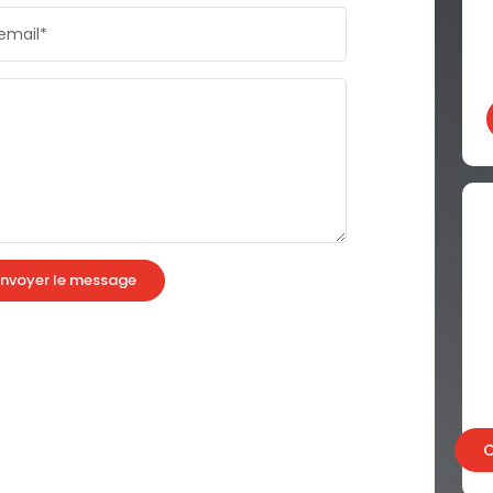
email*
nvoyer le message
C