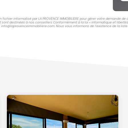
 un fichier informatisé par LA PROVENCE IMMOBILIERE pour gérer votre demande de c
et sont destinées à nos conseillers Conformément à la loi « informatique et libert
E info@laprovenceimmobiliere.com. Nous vous informons de l'existence de la liste 