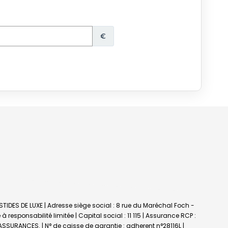
TIDES DE LUXE | Adresse siège social : 8 rue du Maréchal Foch -
ponsabilité limitée | Capital social : 11 115 | Assurance RCP :
 ASSURANCES. | N° de caisse de garantie : adherent n°28116L |