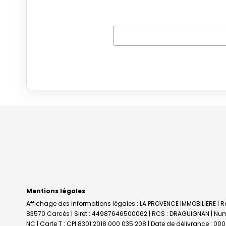
Mentions légales
Affichage des informations légales : LA PROVENCE IMMOBILIERE | R
83570 Carcès | Siret : 44987646500062 | RCS : DRAGUIGNAN | Numer
NC |
Carte T : CPI 8301 2018 000 035 208 | Date de délivrance : 00