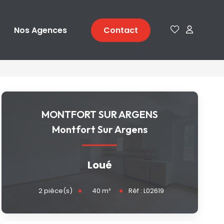
Nos Agences
Contact
MONTFORT SUR ARGENS
Montfort Sur Argens
Loué
40
m²
2
pièce(s)
Réf :
L02619