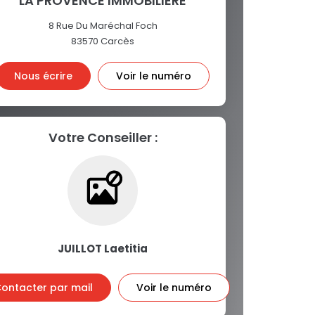
LA PROVENCE IMMOBILIERE
8 Rue Du Maréchal Foch
83570
Carcès
Nous écrire
Voir le numéro
Votre Conseiller :
JUILLOT Laetitia
ontacter par mail
Voir le numéro