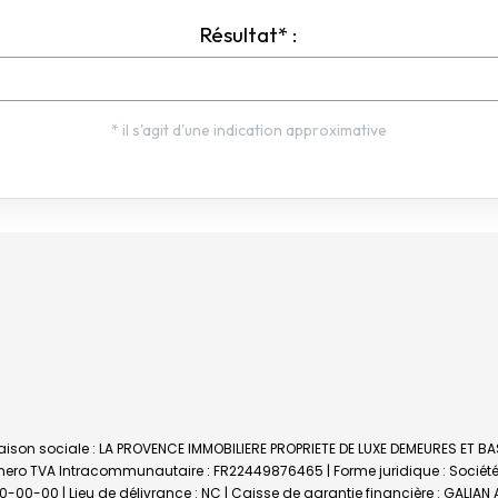
aison sociale : LA PROVENCE IMMOBILIERE PROPRIETE DE LUXE DEMEURES ET BAS
o TVA Intracommunautaire : FR22449876465 | Forme juridique : Société à res
00-00-00 | Lieu de délivrance : NC | Caisse de garantie financière : GALIAN