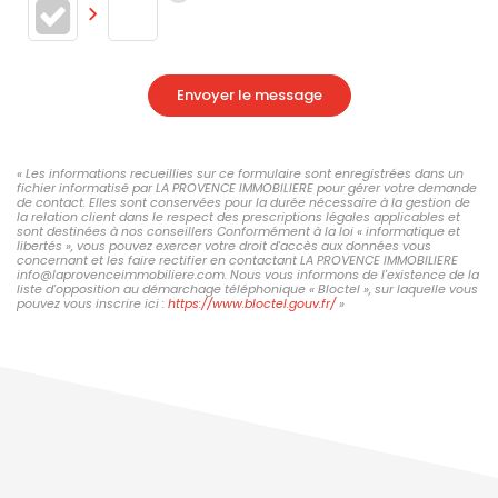
Envoyer le message
« Les informations recueillies sur ce formulaire sont enregistrées dans un
fichier informatisé par LA PROVENCE IMMOBILIERE pour gérer votre demande
de contact. Elles sont conservées pour la durée nécessaire à la gestion de
la relation client dans le respect des prescriptions légales applicables et
sont destinées à nos conseillers Conformément à la loi « informatique et
libertés », vous pouvez exercer votre droit d'accès aux données vous
concernant et les faire rectifier en contactant LA PROVENCE IMMOBILIERE
info@laprovenceimmobiliere.com. Nous vous informons de l'existence de la
liste d'opposition au démarchage téléphonique « Bloctel », sur laquelle vous
pouvez vous inscrire ici :
https://www.bloctel.gouv.fr/
»