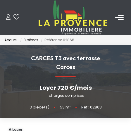
ACHETER
Accueil
3 pièces
Référence 02868
LOUER
CARCES T3 avec terrasse
ESTIMER
Carces
FAIRE GÉRER
Loyer 720 €/mois
charges comprises
NOS AGENCES
3
pièce(s)
•
53
m²
•
Réf : 02868
Qui Sommes-Nous
Notre Équipe
A Louer