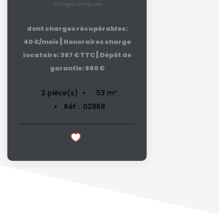
charges comprises
dont charges récupérables:
|
40 €/mois
Honoraires charge
|
locataire: 367 € TTC
Dépôt de
garantie: 680 €
53
m²
3
pièce(s)
Réf :
02868