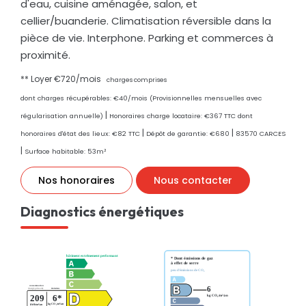
d'eau, cuisine aménagée, salon, et
cellier/buanderie. Climatisation réversible dans la
pièce de vie. Interphone. Parking et commerces à
proximité.
**
Loyer €720/mois
charges comprises
dont charges récupérables: €40/mois (Provisionnelles mensuelles avec
|
régularisation annuelle)
Honoraires charge locataire: €367 TTC
dont
|
|
honoraires d'état des lieux: €82 TTC
Dépôt de garantie: €680
83570 CARCES
|
Surface habitable: 53m²
Nos honoraires
Nous contacter
Diagnostics énergétiques