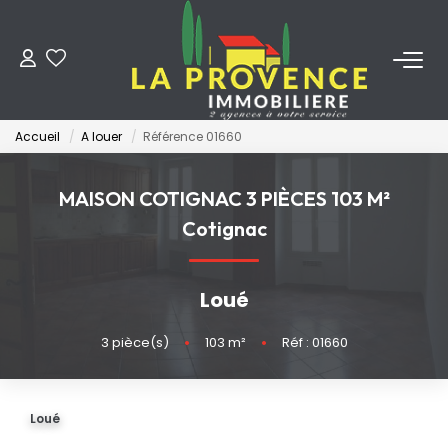
ACHETER
Accueil
A louer
Référence 01660
LOUER
MAISON COTIGNAC 3 PIÈCES 103 M²
ESTIMER
Cotignac
FAIRE GÉRER
Loué
NOS AGENCES
3
pièce(s)
•
103
m²
•
Réf : 01660
Qui Sommes-Nous
Loué
Notre Équipe