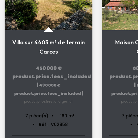
Villa sur 4403 m² de terrain
Maison C
Carces
450 000 €
6
product.price.fees_included
product.p
|
|
430 000 €
|
product.price.fees_included
product.pr
product.price.fees_charges.full
product.pr
160
m²
7
pièce(s)
7
pièce
Réf :
V02858