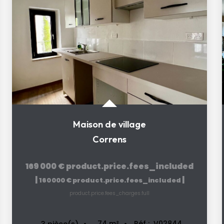
Maison de village
Correns
169 000 €
product.price.fees_included
|
|
160 000 €
product.price.fees_included
product.price.fees_charges.full
74
m²
Réf :
V02844
3
pièce(s)