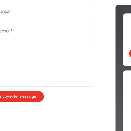
NOM*
email*
nvoyer le message