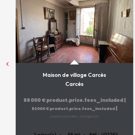
Maison de village Carcès
Carcès
88 000 €
product.price.fees_included
|
|
82 000 €
product.price.fees_included
product.price.fees_charges.full
56
m²
Réf :
V02763
3
pièce(s)