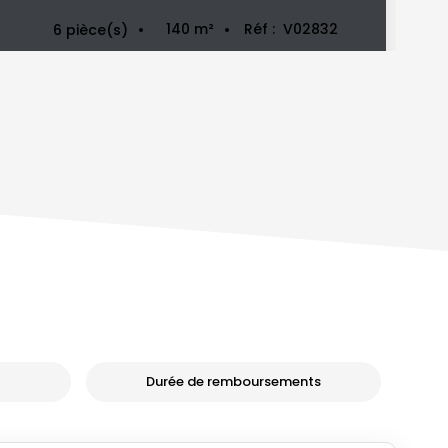
140
m²
Réf :
V02832
6
pièce(s)
Durée de remboursements