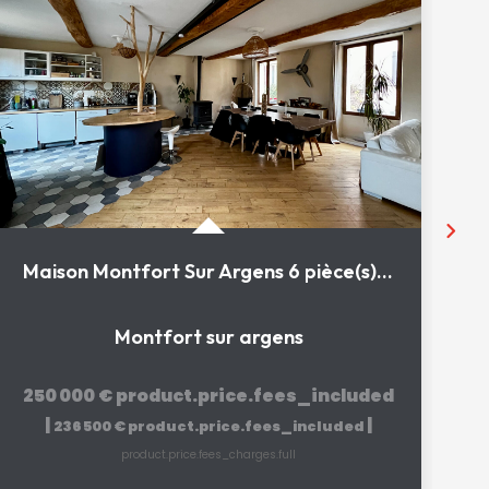
Maison Montfort Sur Argens 6 pièce(s) 140 m2
Montfort sur argens
250 000 €
product.price.fees_included
|
|
236 500 €
product.price.fees_included
product.price.fees_charges.full