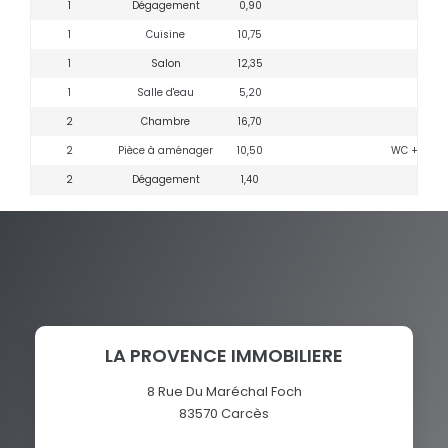
1
Dégagement
0,90
1
1
Cuisine
10,75
1
Salon
12,35
1
Salle d'eau
5,20
avec
2
Chambre
16,70
2
Pièce à aménager
10,50
WC + fenet
2
Dégagement
1,40
LA PROVENCE IMMOBILIERE
8 Rue Du Maréchal Foch
83570
Carcès