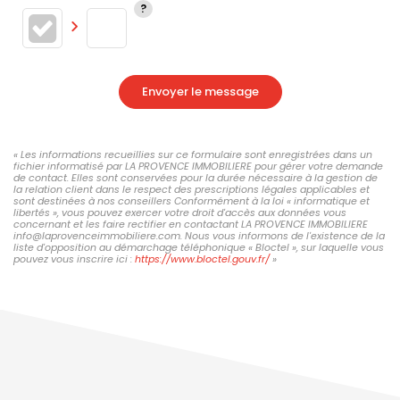
Envoyer le message
« Les informations recueillies sur ce formulaire sont enregistrées dans un
fichier informatisé par LA PROVENCE IMMOBILIERE pour gérer votre demande
de contact. Elles sont conservées pour la durée nécessaire à la gestion de
la relation client dans le respect des prescriptions légales applicables et
sont destinées à nos conseillers Conformément à la loi « informatique et
libertés », vous pouvez exercer votre droit d'accès aux données vous
concernant et les faire rectifier en contactant LA PROVENCE IMMOBILIERE
info@laprovenceimmobiliere.com. Nous vous informons de l'existence de la
liste d'opposition au démarchage téléphonique « Bloctel », sur laquelle vous
pouvez vous inscrire ici :
https://www.bloctel.gouv.fr/
»