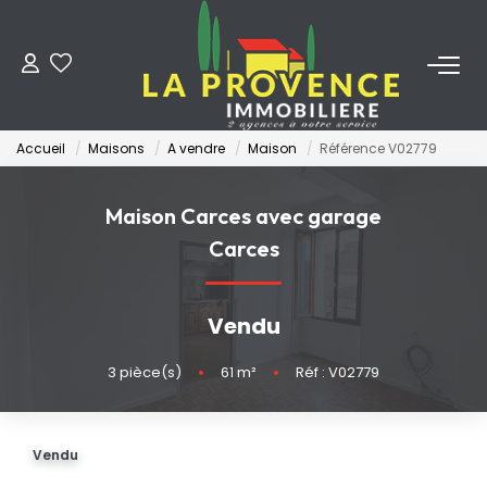
ACHETER
Accueil
Maisons
A vendre
Maison
Référence V02779
LOUER
Maison Carces avec garage
ESTIMER
Carces
FAIRE GÉRER
Vendu
NOS AGENCES
3
pièce(s)
•
61
m²
•
Réf : V02779
Qui Sommes-Nous
Vendu
Notre Équipe