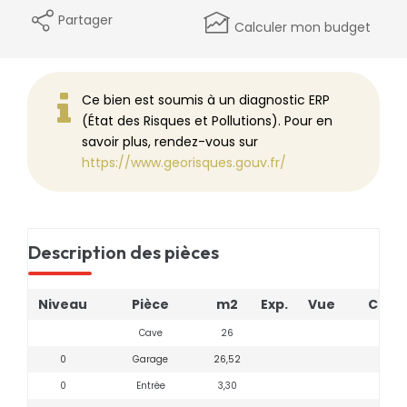
Partager
Calculer mon budget
Ce bien est soumis à un diagnostic ERP
(État des Risques et Pollutions). Pour en
savoir plus, rendez-vous sur
https://www.georisques.gouv.fr/
Description des pièces
Niveau
Pièce
m2
Exp.
Vue
Comm
Cave
26
0
Garage
26,52
0
Entrée
3,30