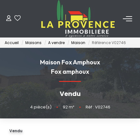
ACHETER
Accueil
Maisons
A vendre
Maison
Référence V02746
LOUER
Maison Fox Amphoux
ESTIMER
Fox amphoux
FAIRE GÉRER
Vendu
NOS AGENCES
4
pièce(s)
•
92
m²
•
Réf : V02746
Qui Sommes-Nous
Vendu
Notre Équipe