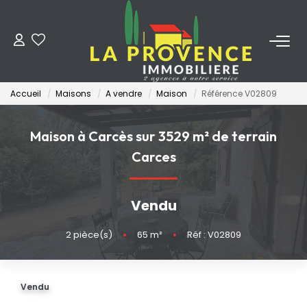
ACHETER
Accueil
Maisons
A vendre
Maison
Référence V02809
LOUER
Maison à Carcès sur 3529 m² de terrain
ESTIMER
Carces
FAIRE GÉRER
Vendu
NOS AGENCES
2
pièce(s)
•
65
m²
•
Réf : V02809
Qui Sommes-Nous
Vendu
Notre Équipe