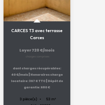
CARCES T3 avec terrasse
Carces
Loyer 720 €/mois
charges comprises
dont charges récupérables:
|
40 €/mois
Honoraires charge
|
locataire: 367 € TTC
Dépôt de
garantie: 680 €
53
m²
3
pièce(s)