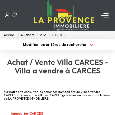
ACHETER
Accueil
A vendre
Villa
CARCES
LOUER
Modifier les critères de recherche
Type de transaction
Localisation
Acheter
Localisation
ESTIMER
Achat / Vente Villa CARCES -
Type de bien
Surface min
Sélectionnez...
Villa a vendre à CARCES
FAIRE GÉRER
Budget max
Plus de critères
NOS AGENCES
Créer une alerte
Sur notre site consultez les annonces immobilière de Villa à vendre
CARCES. Trouvez votre Villa sur CARCES grâce aux annonces immobilières
de LA PROVENCE IMMOBILIERE.
Qui Sommes-Nous
Notre Équipe
Immobilier CARCES