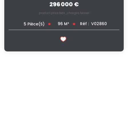
296 000 €
product.price.fees_charges.teaser
96
M²
Réf :
V02860
5
Pièce(s)