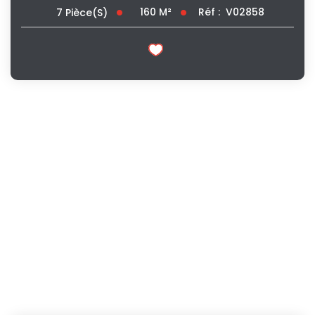
160
M²
Réf :
V02858
7
Pièce(s)