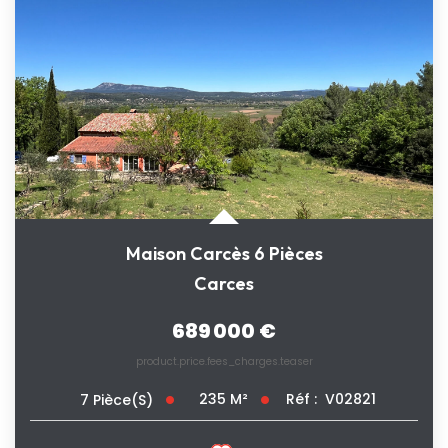
Maison Carcès 6 Pièces
Carces
689 000 €
product.price.fees_charges.teaser
235
M²
Réf :
V02821
7
Pièce(s)