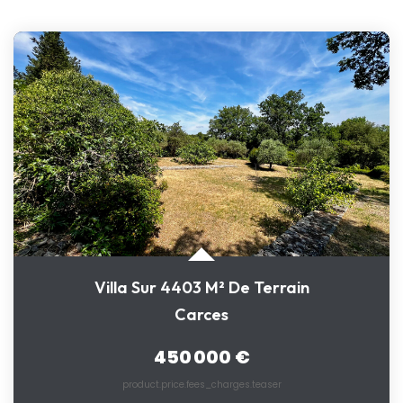
Villa Sur 4403 M² De Terrain
Carces
450 000 €
product.price.fees_charges.teaser