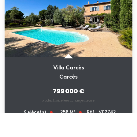
Villa Carcès
Carcès
799 000 €
product.price.fees_charges.teaser
256
M²
Réf :
V02742
9
Pièce(s)