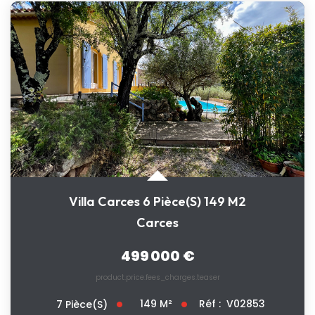
Villa Carces 6 Pièce(s) 149 M2
Carces
499 000 €
product.price.fees_charges.teaser
149
M²
Réf :
V02853
7
Pièce(s)