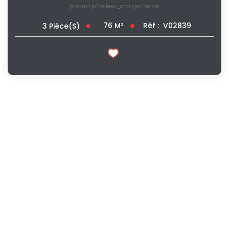
product.price.fees_charges.teaser
76
M²
Réf :
V02839
3
Pièce(s)