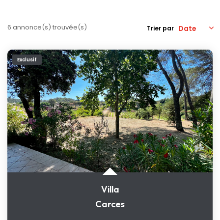
Nos Actualités
6 annonce(s) trouvée(s)
Trier par
CONTACT
Exclusif
Villa
Carces