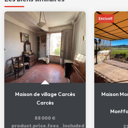
Exclusif
Maison de village Carcès
Carcès
Montfo
88 000 €
product.price.fees_included
2