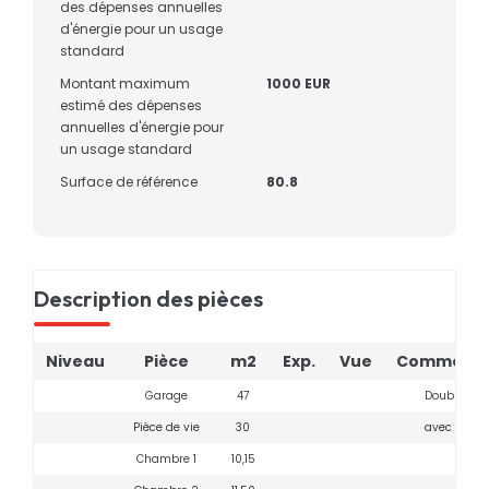
des dépenses annuelles
d'énergie pour un usage
standard
Montant maximum
1000 EUR
estimé des dépenses
annuelles d'énergie pour
un usage standard
Surface de référence
80.8
Description des pièces
Niveau
Pièce
m2
Exp.
Vue
Commenta
Garage
47
Double por
Pièce de vie
30
avec cuisi
Chambre 1
10,15