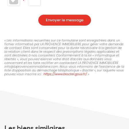
Envoyer le message
« Les informations recueillies sur ce formulaire sont enregistrées dans un
fichier informatisé par LA PROVENCE IMMOBILIERE pour gérer votre demande
de contact. Elles sont conservées pour la durée nécessaire à la gestion de
la relation client dans le respect des prescriptions légales applicables et
sont destinées à nos conseillers Conformément à la loi « informatique et
libertés », vous pouvez exercer votre droit d'accès aux données vous
concernant et les faire rectifier en contactant LA PROVENCE IMMOBILIERE
info@laprovenceimmobiliere.com. Nous vous informons de l'existence de la
liste d'opposition au démarchage téléphonique « Bloctel », sur laquelle vous
pouvez vous inscrire ici :
https://www.bloctel.gouv.fr/
»
Les biens similaires