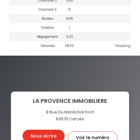
Chambre 2
11,50
Chambre 3
13
Bureau
6,95
Toilettes
1
Dégagement
3,20
Véranda
38,50
Parpaing + iso
LA PROVENCE IMMOBILIERE
8 Rue Du Maréchal Foch
83570
Carcès
Nous écrire
Voir le numéro