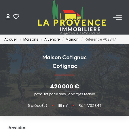
ACHETER
Accueil
Maisons
A vendre
Maison
Référence V02847
LOUER
Maison Cotignac
ESTIMER
Cotignac
FAIRE GÉRER
420 000 €
product.price.fees_charges.teaser
NOS AGENCES
6
pièce(s)
•
119
m²
•
Réf : V02847
Qui Sommes-Nous
Notre Équipe
A vendre