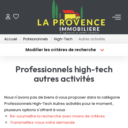
ACHETER
Accueil
Professionnels
High-Tech
Autres activités
LOUER
Modifier les critères de recherche
Type de transaction
Localisation
Acheter
Localisation
ESTIMER
Professionnels high-tech
Type de bien
Surface min
Sélectionnez...
autres activités
FAIRE GÉRER
Budget max
Plus de critères
NOS AGENCES
Nous n'avons pas de biens à vous proposer dans la catégorie
Créer une alerte
Professionnels High-Tech Autres activités pour le moment ,
plusieurs options s'offrent à vous :
Qui Sommes-Nous
Re-soumettre la recherche avec moins de critères.
Notre Équipe
Transmettez-nous votre demande