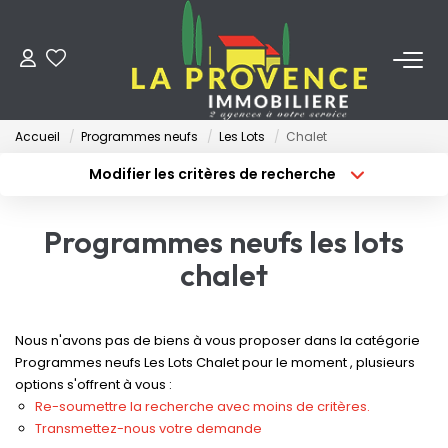
ACHETER
Accueil
Programmes neufs
Les Lots
Chalet
LOUER
Modifier les critères de recherche
Type de transaction
Localisation
Acheter
Localisation
ESTIMER
Programmes neufs les lots
Type de bien
Surface min
Sélectionnez...
chalet
FAIRE GÉRER
Budget max
Plus de critères
NOS AGENCES
Nous n'avons pas de biens à vous proposer dans la catégorie
Créer une alerte
Programmes neufs Les Lots Chalet pour le moment , plusieurs
options s'offrent à vous :
Qui Sommes-Nous
Re-soumettre la recherche avec moins de critères.
Notre Équipe
Transmettez-nous votre demande