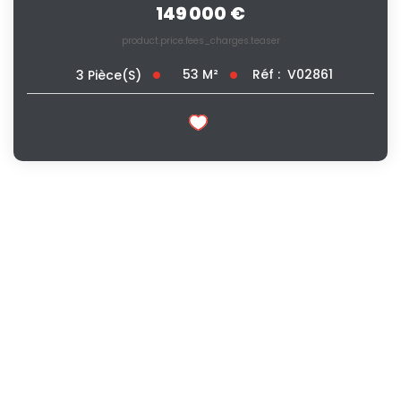
149 000 €
product.price.fees_charges.teaser
53
M²
Réf :
V02861
3
Pièce(s)