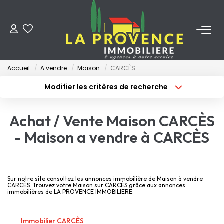
ACHETER
Accueil
A vendre
Maison
CARCÈS
LOUER
Modifier les critères de recherche
Type de transaction
Localisation
Acheter
Localisation
ESTIMER
Achat / Vente Maison CARCÈS
Type de bien
Surface min
Sélectionnez...
- Maison a vendre à CARCÈS
FAIRE GÉRER
Budget max
Plus de critères
NOS AGENCES
Créer une alerte
Sur notre site consultez les annonces immobilière de Maison à vendre
CARCÈS. Trouvez votre Maison sur CARCÈS grâce aux annonces
immobilières de LA PROVENCE IMMOBILIERE.
Qui Sommes-Nous
Notre Équipe
Immobilier CARCÈS