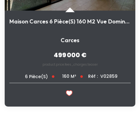
Maison Carces 6 Pièce(s) 160 M2 Vue Dominante
Carces
499 000 €
product.price.fees_charges.teaser
160
M²
Réf :
V02859
6
Pièce(s)