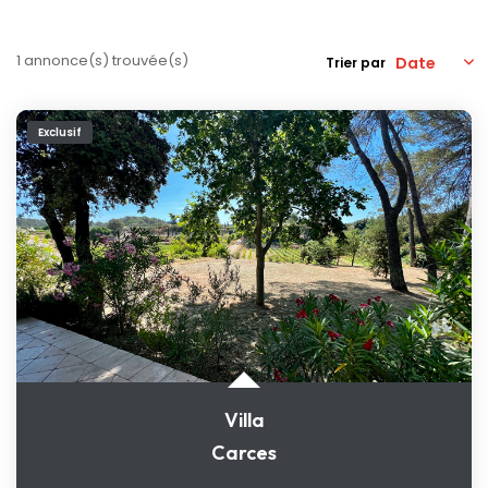
Nos Actualités
1 annonce(s) trouvée(s)
Trier par
CONTACT
Exclusif
Villa
Carces