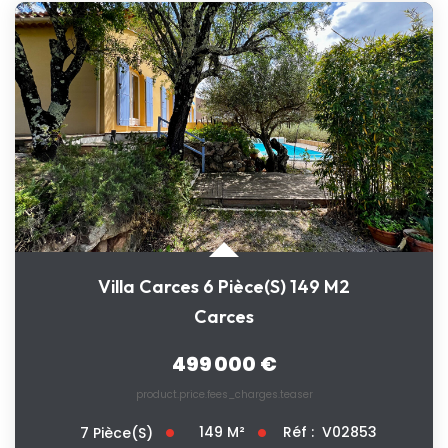
Villa Carces 6 Pièce(s) 149 M2
Carces
499 000 €
product.price.fees_charges.teaser
149
M²
Réf :
V02853
7
Pièce(s)