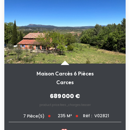
Maison Carcès 6 Pièces
Carces
689 000 €
product.price.fees_charges.teaser
235
M²
Réf :
V02821
7
Pièce(s)