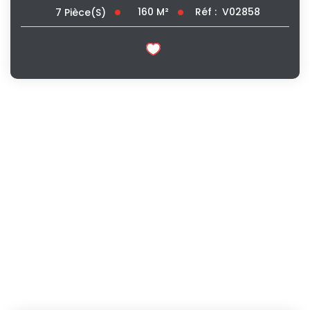
160
M²
Réf :
V02858
7
Pièce(s)