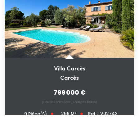
Villa Carcès
Carcès
799 000 €
product.price.fees_charges.teaser
256
M²
Réf :
V02742
9
Pièce(s)