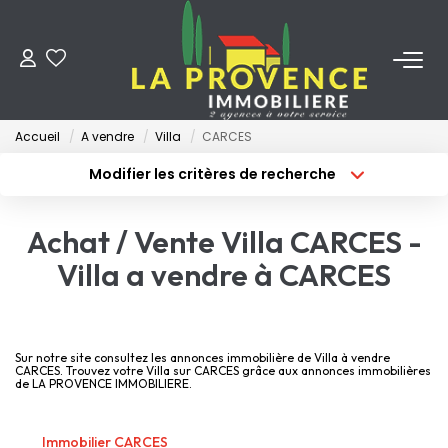
ACHETER
Accueil
A vendre
Villa
CARCES
LOUER
Modifier les critères de recherche
Type de transaction
Localisation
Acheter
Localisation
ESTIMER
Achat / Vente Villa CARCES -
Type de bien
Surface min
Sélectionnez...
Villa a vendre à CARCES
FAIRE GÉRER
Budget max
Plus de critères
NOS AGENCES
Créer une alerte
Sur notre site consultez les annonces immobilière de Villa à vendre
CARCES. Trouvez votre Villa sur CARCES grâce aux annonces immobilières
de LA PROVENCE IMMOBILIERE.
Qui Sommes-Nous
Notre Équipe
Immobilier CARCES