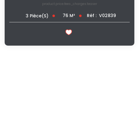
product.price.fees_charges.teaser
76
M²
Réf :
V02839
3
Pièce(s)