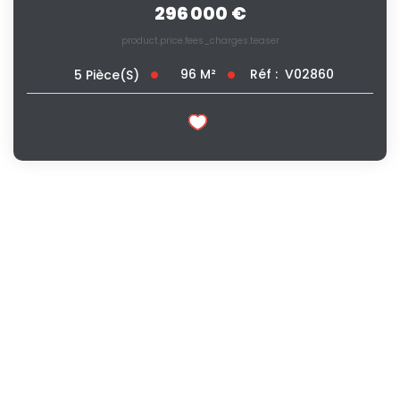
296 000 €
product.price.fees_charges.teaser
96
M²
Réf :
V02860
5
Pièce(s)