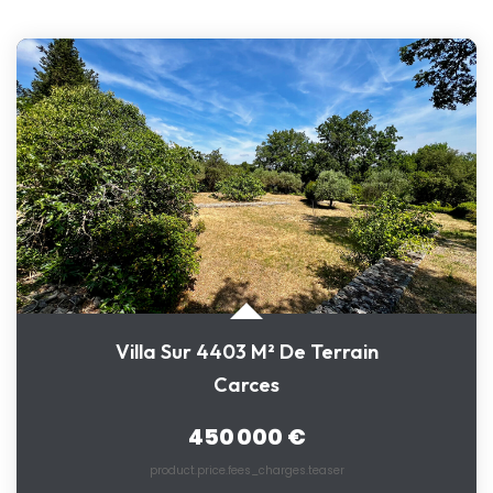
Villa Sur 4403 M² De Terrain
Carces
450 000 €
product.price.fees_charges.teaser