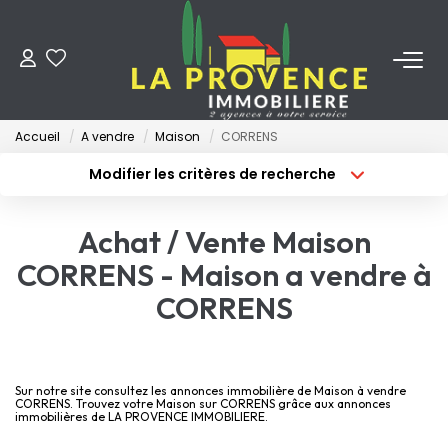
ACHETER
Accueil
A vendre
Maison
CORRENS
LOUER
Modifier les critères de recherche
Type de transaction
Localisation
Acheter
Localisation
ESTIMER
Achat / Vente Maison
Type de bien
Surface min
Sélectionnez...
CORRENS - Maison a vendre à
FAIRE GÉRER
CORRENS
Budget max
Plus de critères
NOS AGENCES
Créer une alerte
Qui Sommes-Nous
Sur notre site consultez les annonces immobilière de Maison à vendre
CORRENS. Trouvez votre Maison sur CORRENS grâce aux annonces
immobilières de LA PROVENCE IMMOBILIERE.
Notre Équipe