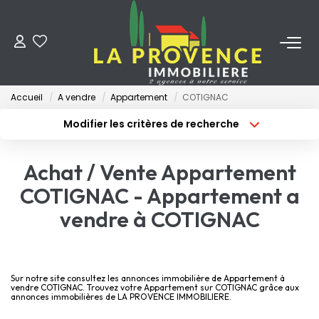
ACHETER
Accueil
A vendre
Appartement
COTIGNAC
LOUER
Modifier les critères de recherche
Type de transaction
Localisation
Acheter
Localisation
ESTIMER
Achat / Vente Appartement
Type de bien
Surface min
Sélectionnez...
COTIGNAC - Appartement a
FAIRE GÉRER
vendre à COTIGNAC
Budget max
Plus de critères
NOS AGENCES
Créer une alerte
Qui Sommes-Nous
Sur notre site consultez les annonces immobilière de Appartement à
vendre COTIGNAC. Trouvez votre Appartement sur COTIGNAC grâce aux
annonces immobilières de LA PROVENCE IMMOBILIERE.
Notre Équipe