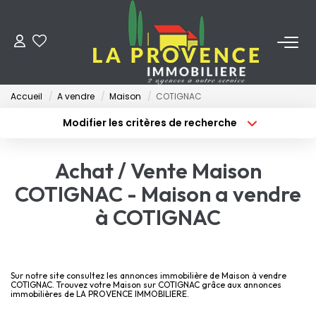
ACHETER
Accueil
A vendre
Maison
COTIGNAC
LOUER
Modifier les critères de recherche
Type de transaction
Localisation
Acheter
Localisation
ESTIMER
Achat / Vente Maison
Type de bien
Surface min
Sélectionnez...
COTIGNAC - Maison a vendre
FAIRE GÉRER
à COTIGNAC
Budget max
Plus de critères
NOS AGENCES
Créer une alerte
Qui Sommes-Nous
Sur notre site consultez les annonces immobilière de Maison à vendre
COTIGNAC. Trouvez votre Maison sur COTIGNAC grâce aux annonces
immobilières de LA PROVENCE IMMOBILIERE.
Notre Équipe