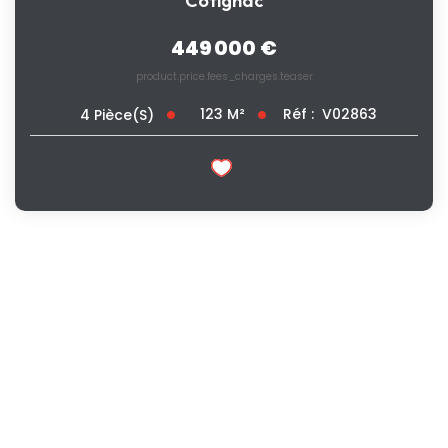
Cotignac
449 000 €
product.price.fees_charges.teaser
123
M²
Réf :
V02863
4
Pièce(s)