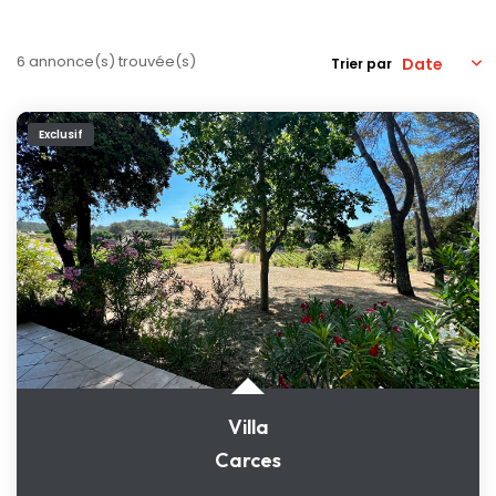
Nos Actualités
6 annonce(s) trouvée(s)
Trier par
CONTACT
Exclusif
Villa
Carces