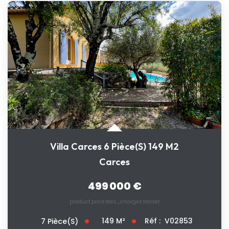
Villa Carces 6 Pièce(s) 149 M2
Carces
499 000 €
product.price.fees_charges.teaser
149
M²
Réf :
V02853
7
Pièce(s)