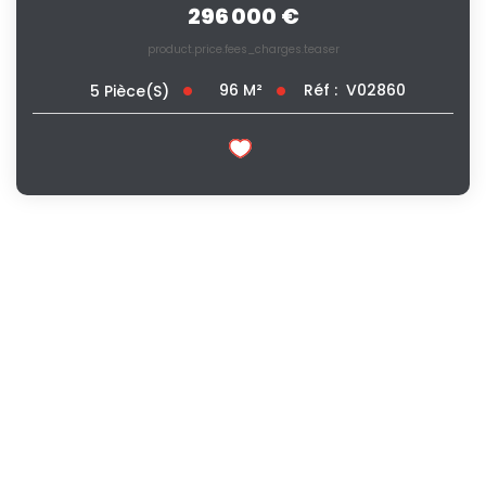
296 000 €
product.price.fees_charges.teaser
96
M²
Réf :
V02860
5
Pièce(s)