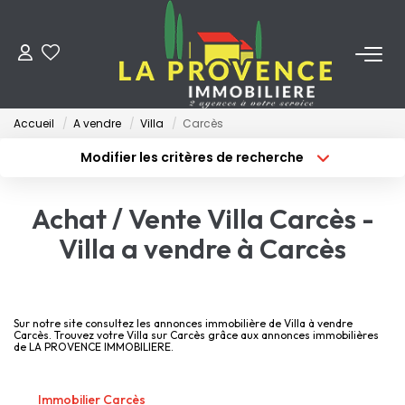
ACHETER
Accueil
A vendre
Villa
Carcès
LOUER
Modifier les critères de recherche
Type de transaction
Localisation
Acheter
Localisation
ESTIMER
Achat / Vente Villa Carcès -
Type de bien
Surface min
Sélectionnez...
Villa a vendre à Carcès
FAIRE GÉRER
Budget max
Plus de critères
NOS AGENCES
Créer une alerte
Sur notre site consultez les annonces immobilière de Villa à vendre
Carcès. Trouvez votre Villa sur Carcès grâce aux annonces immobilières
de LA PROVENCE IMMOBILIERE.
Qui Sommes-Nous
Notre Équipe
Immobilier Carcès