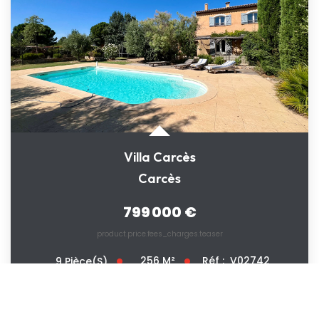
Villa Carcès
Carcès
799 000 €
product.price.fees_charges.teaser
256
M²
Réf :
V02742
9
Pièce(s)