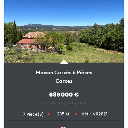
Maison Carcès 6 Pièces
Carces
689 000 €
product.price.fees_charges.teaser
235
M²
Réf :
V02821
7
Pièce(s)