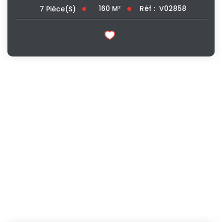
160
M²
Réf :
V02858
7
Pièce(s)