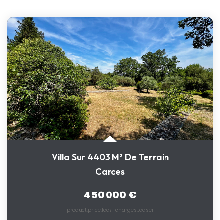
Villa Sur 4403 M² De Terrain
Carces
450 000 €
product.price.fees_charges.teaser