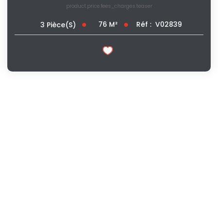
product.price.fees_charges.teaser
76
M²
Réf :
V02839
3
Pièce(s)