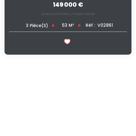
149 000 €
product.price.fees_charges.teaser
53
M²
Réf :
V02861
3
Pièce(s)