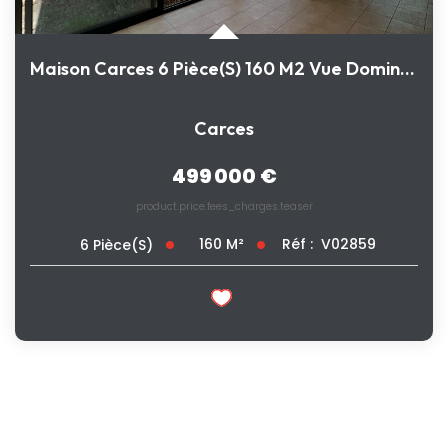
Maison Carces 6 Pièce(s) 160 M2 Vue Dominante
Carces
499 000 €
product.price.fees_charges.teaser
160
M²
Réf :
V02859
6
Pièce(s)