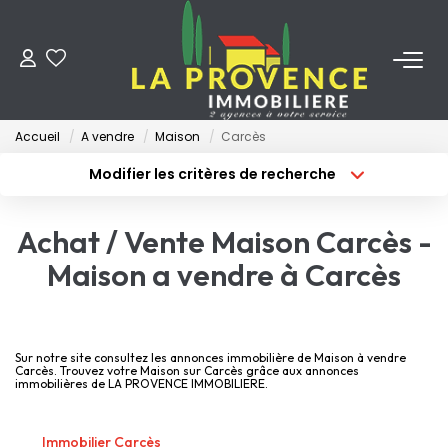
ACHETER
Accueil
A vendre
Maison
Carcès
LOUER
Modifier les critères de recherche
Type de transaction
Localisation
Acheter
Localisation
ESTIMER
Achat / Vente Maison Carcès -
Type de bien
Surface min
Sélectionnez...
Maison a vendre à Carcès
FAIRE GÉRER
Budget max
Plus de critères
NOS AGENCES
Créer une alerte
Sur notre site consultez les annonces immobilière de Maison à vendre
Carcès. Trouvez votre Maison sur Carcès grâce aux annonces
immobilières de LA PROVENCE IMMOBILIERE.
Qui Sommes-Nous
Notre Équipe
Immobilier Carcès