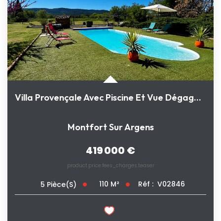
Villa Provençale Avec Piscine Et Vue Dégagée Dans Un...
Montfort Sur Argens
419 000 €
product.price.fees_charges.teaser
110
M²
Réf :
V02846
5
Pièce(s)