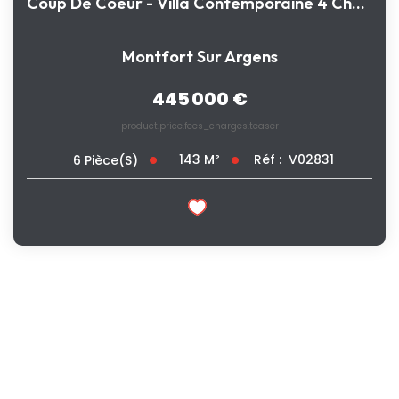
Coup De Coeur - Villa Contemporaine 4 Chambres Avec Vue...
Montfort Sur Argens
445 000 €
product.price.fees_charges.teaser
143
M²
Réf :
V02831
6
Pièce(s)