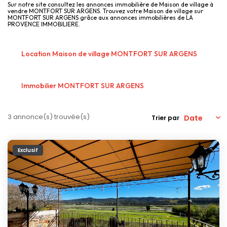
Nos Actualités
Sur notre site consultez les annonces immobilière de Maison de village à
vendre MONTFORT SUR ARGENS. Trouvez votre Maison de village sur
MONTFORT SUR ARGENS grâce aux annonces immobilières de LA
PROVENCE IMMOBILIERE.
CONTACT
Location Maison de village MONTFORT SUR ARGENS
Immobilier MONTFORT SUR ARGENS
3 annonce(s) trouvée(s)
Trier par
Exclusif