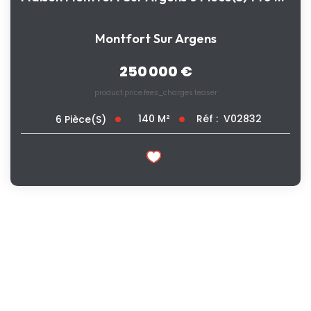
Montfort Sur Argens
250 000 €
product.price.fees_charges.teaser
140
M²
Réf :
V02832
6
Pièce(s)