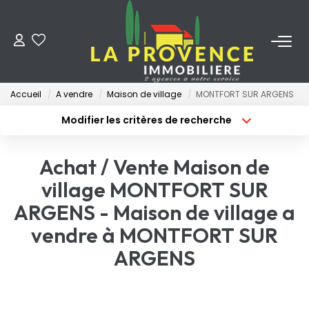
ACHETER
Accueil
A vendre
Maison de village
MONTFORT SUR ARGENS
LOUER
Modifier les critères de recherche
Type de transaction
Localisation
Acheter
Localisation
ESTIMER
Achat / Vente Maison de
Type de bien
Surface min
Sélectionnez...
village MONTFORT SUR
FAIRE GÉRER
ARGENS - Maison de village a
Budget max
Plus de critères
vendre à MONTFORT SUR
NOS AGENCES
Créer une alerte
ARGENS
Qui Sommes-Nous
Notre Équipe