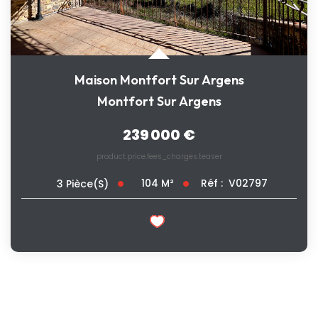
Maison Montfort Sur Argens
Montfort Sur Argens
239 000 €
product.price.fees_charges.teaser
104
M²
Réf :
V02797
3
Pièce(s)