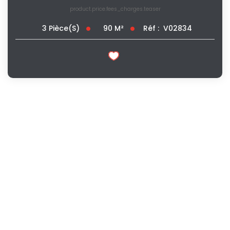
product.price.fees_charges.teaser
90
M²
Réf :
V02834
3
Pièce(s)