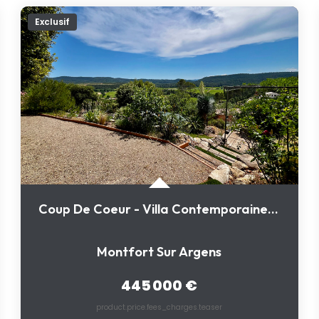
Exclusif
Coup De Coeur - Villa Contemporaine 4 Chambres Avec Vue...
Montfort Sur Argens
445 000 €
product.price.fees_charges.teaser