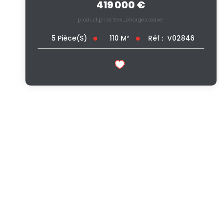
419 000 €
product.price.fees_charges.teaser
110
M²
Réf :
V02846
5
Pièce(s)