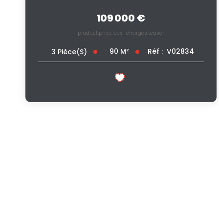
109 000 €
product.price.fees_charges.teaser
90
M²
Réf :
V02834
3
Pièce(s)