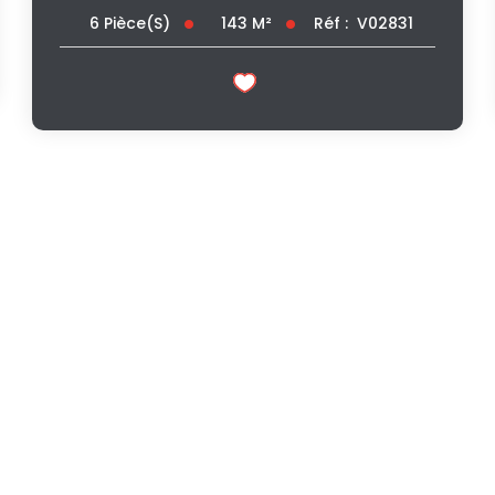
143
M²
Réf :
V02831
6
Pièce(s)