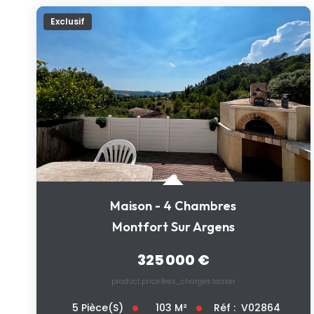
Exclusif
Maison - 4 Chambres
Montfort Sur Argens
325 000 €
product.price.fees_charges.teaser
103
M²
Réf :
V02864
5
Pièce(s)