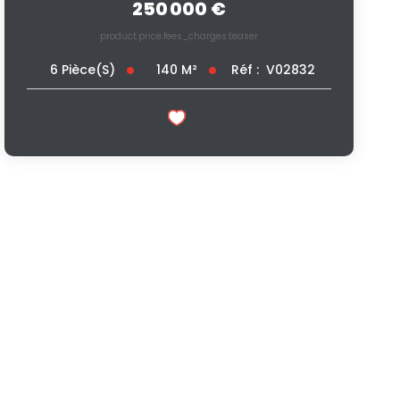
250 000 €
product.price.fees_charges.teaser
140
M²
Réf :
V02832
6
Pièce(s)