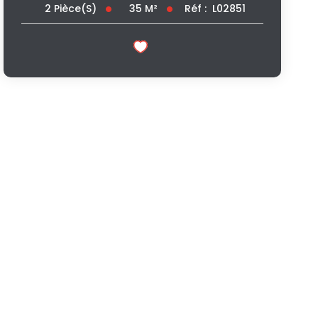
35
M²
Réf :
L02851
2
Pièce(s)