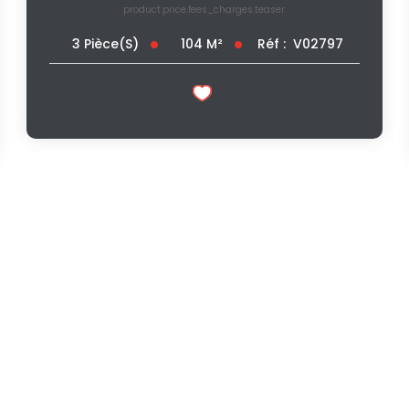
product.price.fees_charges.teaser
104
M²
Réf :
V02797
3
Pièce(s)