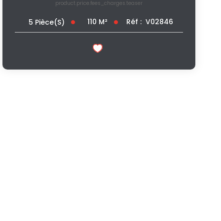
product.price.fees_charges.teaser
110
M²
Réf :
V02846
5
Pièce(s)