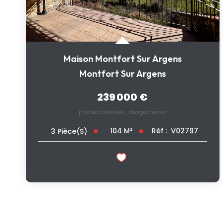
Maison Montfort Sur Argens
Montfort Sur Argens
239 000 €
product.price.fees_charges.teaser
104
M²
Réf :
V02797
3
Pièce(s)