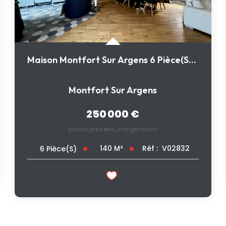
Maison Montfort Sur Argens 6 Pièce(s) 140 M2
Montfort Sur Argens
250 000 €
product.price.fees_charges.teaser
140
M²
Réf :
V02832
6
Pièce(s)