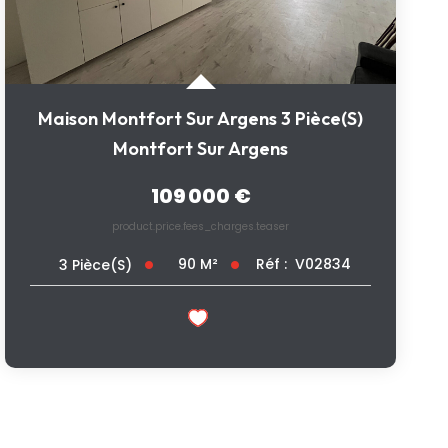
Maison Montfort Sur Argens 3 Pièce(s)
Montfort Sur Argens
109 000 €
product.price.fees_charges.teaser
90
M²
Réf :
V02834
3
Pièce(s)