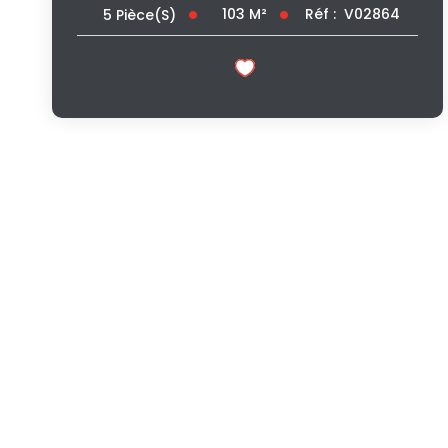
103
M²
Réf :
V02864
5
Pièce(s)