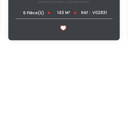
product.price.fees_charges.teaser
143
M²
Réf :
V02831
6
Pièce(s)