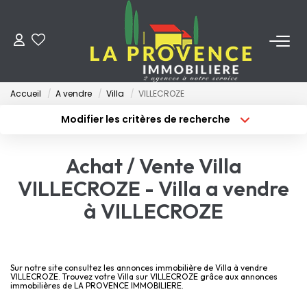
ACHETER
Accueil
A vendre
Villa
VILLECROZE
LOUER
Modifier les critères de recherche
Type de transaction
Localisation
Acheter
Localisation
ESTIMER
Achat / Vente Villa
Type de bien
Surface min
Sélectionnez...
VILLECROZE - Villa a vendre
FAIRE GÉRER
à VILLECROZE
Budget max
Plus de critères
NOS AGENCES
Créer une alerte
Qui Sommes-Nous
Sur notre site consultez les annonces immobilière de Villa à vendre
VILLECROZE. Trouvez votre Villa sur VILLECROZE grâce aux annonces
immobilières de LA PROVENCE IMMOBILIERE.
Notre Équipe