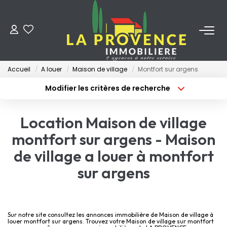
ACHETER
Accueil
A louer
Maison de village
Montfort sur argens
LOUER
Modifier les critères de recherche
Type de transaction
Localisation
Acheter
Localisation
ESTIMER
Location Maison de village
Type de bien
Surface min
Sélectionnez...
montfort sur argens - Maison
FAIRE GÉRER
de village a louer à montfort
Budget max
Plus de critères
sur argens
NOS AGENCES
Créer une alerte
Qui Sommes-Nous
Notre Équipe
Sur notre site consultez les annonces immobilière de Maison de village à
louer montfort sur argens. Trouvez votre Maison de village sur montfort