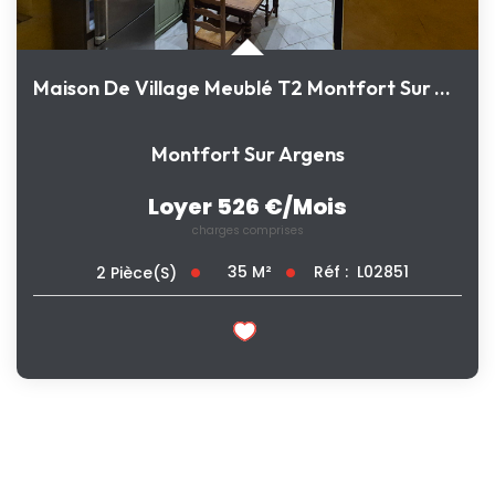
Maison De Village Meublé T2 Montfort Sur Argens
Montfort Sur Argens
Loyer 526 €/mois
charges comprises
35
M²
Réf :
L02851
2
Pièce(s)